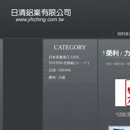
回到首
CATEGORY
榮利 / 
日本原廠進口 LIXIL
TOSTEM 托斯鈿 (ㄉㄧㄢˋ)
首頁
>
服務項目
> 榮
日清 / SHOWA
榮利 / 力霸
*請點