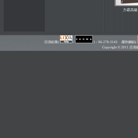
力霸高級
‧日清鋁業(
/
)：06-278-3143 ‧榮利鋼鋁(
Copyright © 201